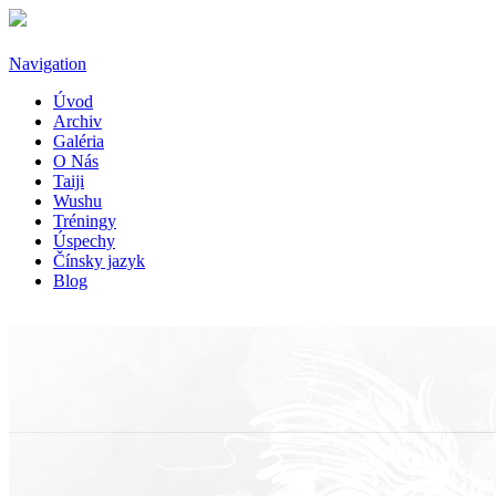
Skočiť na hlavný obsah
Navigation
Úvod
Archiv
Galéria
O Nás
Taiji
Wushu
Tréningy
Úspechy
Čínsky jazyk
Blog