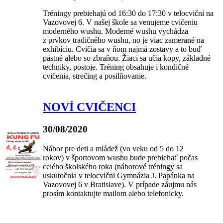
Tréningy prebiehajú od 16:30 do 17:30 v telocvični na
Vazovovej 6. V našej škole sa venujeme cvičeniu
moderného wushu. Moderné wushu vychádza
z prvkov tradičného wushu, no je viac zamerané na
exhibíciu. Cvičia sa v ňom najmä zostavy a to buď
pästné alebo so zbraňou. Žiaci sa učia kopy, základné
techniky, postoje. Tréning obsahuje i kondičné
cvičenia, strečing a posilňovanie.
NOVÍ CVIČENCI
30/08/2020
Nábor pre deti a mládež (vo veku od 5 do 12
rokov) v športovom wushu bude prebiehať počas
celého školského roka (náborové tréningy sa
uskutočnia v telocvični Gymnázia J. Papánka na
Vazovovej 6 v Bratislave). V prípade záujmu nás
prosím kontaktujte mailom alebo telefonicky.