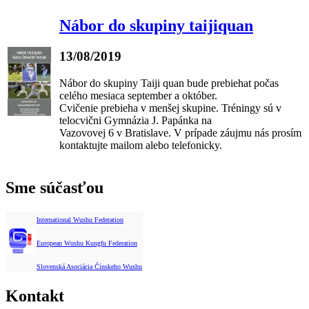
Nábor do skupiny taijiquan
13/08/2019
Nábor do skupiny Taiji quan bude prebiehat počas
celého mesiaca september a október.
Cvičenie prebieha v menšej skupine. Tréningy sú v
telocvični Gymnázia J. Papánka na
Vazovovej 6 v Bratislave. V prípade záujmu nás prosím
kontaktujte mailom alebo telefonicky.
Sme súčasťou
International Wushu Federation
European Wushu Kungfu Federation
Slovenská Asociácia Čínskeho Wushu
Kontakt